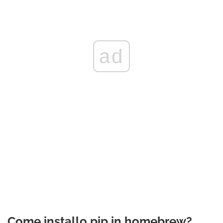
ad
Come installo pip in homebrew?