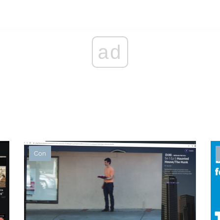
ad
Con