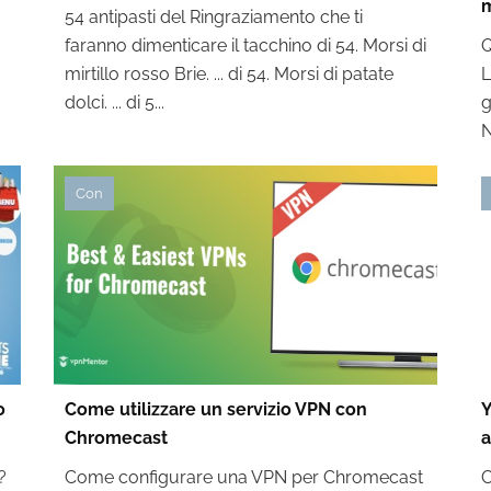
m
54 antipasti del Ringraziamento che ti
faranno dimenticare il tacchino di 54. Morsi di
Q
mirtillo rosso Brie. ... di 54. Morsi di patate
L
dolci. ... di 5...
g
N
Con
o
Come utilizzare un servizio VPN con
Y
Chromecast
a
?
Come configurare una VPN per Chromecast
C