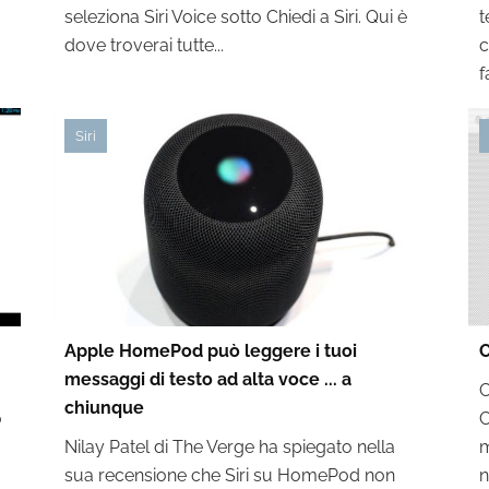
seleziona Siri Voice sotto Chiedi a Siri. Qui è
t
dove troverai tutte...
c
f
Siri
Apple HomePod può leggere i tuoi
C
messaggi di testo ad alta voce ... a
C
chiunque
o
C
Nilay Patel di The Verge ha spiegato nella
m
sua recensione che Siri su HomePod non
n