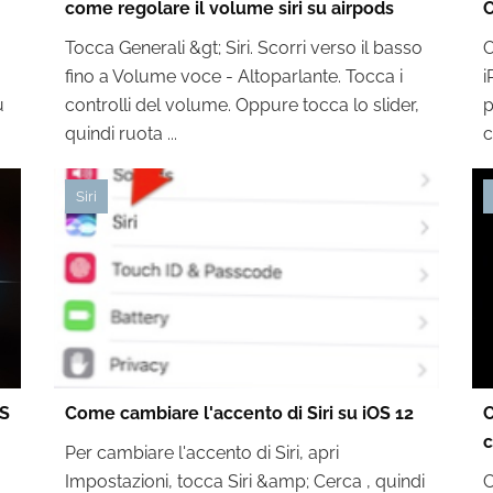
come regolare il volume siri su airpods
C
Tocca Generali &gt; Siri. Scorri verso il basso
O
fino a Volume voce - Altoparlante. Tocca i
i
u
controlli del volume. Oppure tocca lo slider,
p
quindi ruota ...
c
Siri
OS
Come cambiare l'accento di Siri su iOS 12
C
c
Per cambiare l'accento di Siri, apri
Impostazioni, tocca Siri &amp; Cerca , quindi
C