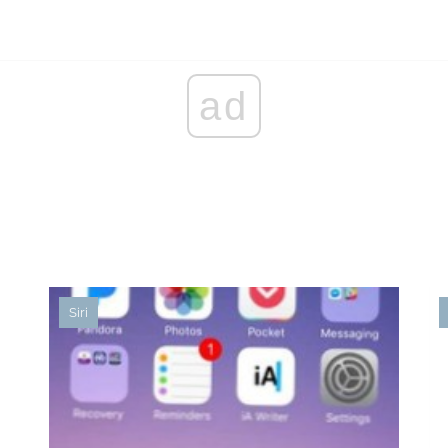
ad
Siri