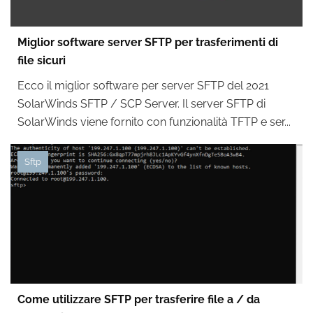
Miglior software server SFTP per trasferimenti di
file sicuri
Ecco il miglior software per server SFTP del 2021
SolarWinds SFTP / SCP Server. Il server SFTP di
SolarWinds viene fornito con funzionalità TFTP e ser...
Sftp
Come utilizzare SFTP per trasferire file a / da