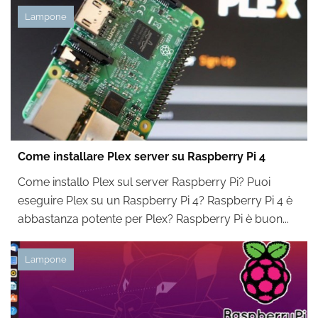
Lampone
Come installare Plex server su Raspberry Pi 4
Come installo Plex sul server Raspberry Pi? Puoi
eseguire Plex su un Raspberry Pi 4? Raspberry Pi 4 è
abbastanza potente per Plex? Raspberry Pi è buon...
Lampone