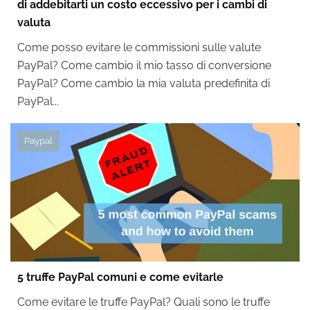
di addebitarti un costo eccessivo per i cambi di
valuta
Come posso evitare le commissioni sulle valute
PayPal? Come cambio il mio tasso di conversione
PayPal? Come cambio la mia valuta predefinita di
PayPal...
Paypal
5 truffe PayPal comuni e come evitarle
Come evitare le truffe PayPal? Quali sono le truffe