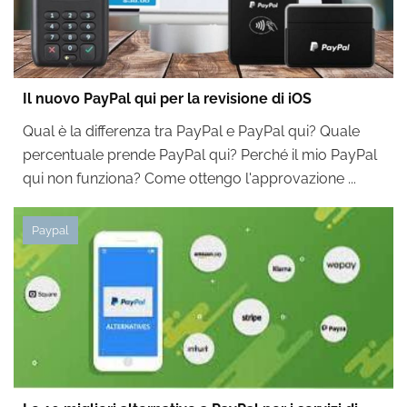
Il nuovo PayPal qui per la revisione di iOS
Qual è la differenza tra PayPal e PayPal qui? Quale
percentuale prende PayPal qui? Perché il mio PayPal
qui non funziona? Come ottengo l'approvazione ...
Paypal