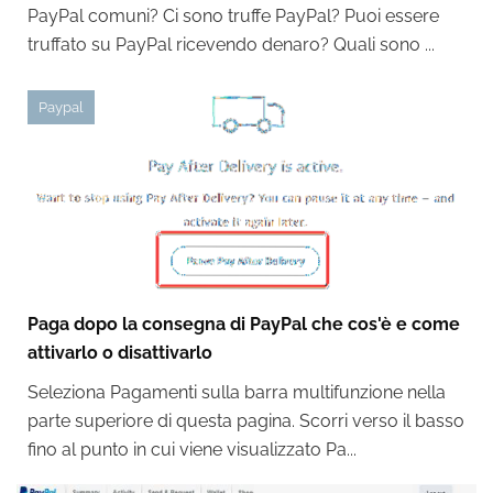
PayPal comuni? Ci sono truffe PayPal? Puoi essere
truffato su PayPal ricevendo denaro? Quali sono ...
Paypal
Paga dopo la consegna di PayPal che cos'è e come
attivarlo o disattivarlo
Seleziona Pagamenti sulla barra multifunzione nella
parte superiore di questa pagina. Scorri verso il basso
fino al punto in cui viene visualizzato Pa...