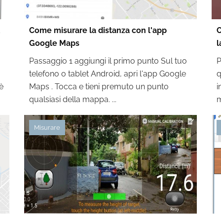
R
Come misurare la distanza con l'app
C
Google Maps
l
Passaggio 1 aggiungi il primo punto Sul tuo
P
telefono o tablet Android, apri l'app Google
q
è
Maps . Tocca e tieni premuto un punto
i
qualsiasi della mappa. ...
m
Misurare