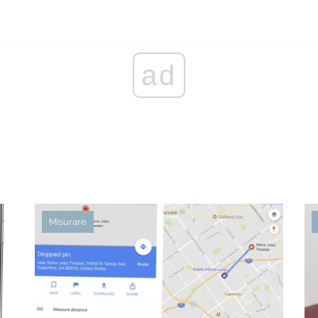
ad
Misurare