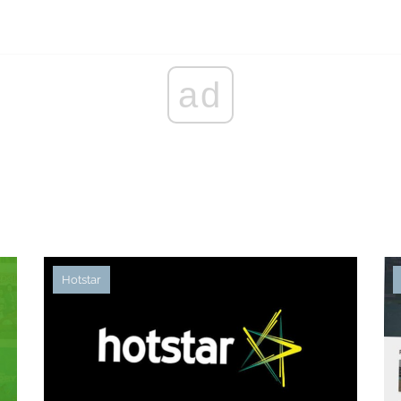
ad
Hotstar