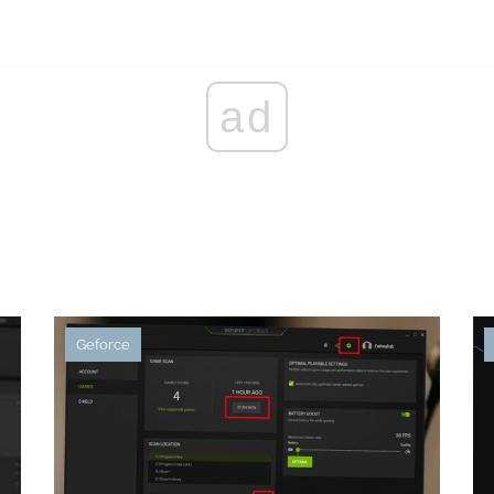
ad
Geforce