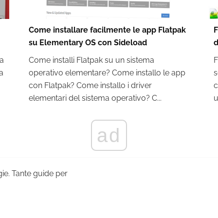
Come installare facilmente le app Flatpak
F
su Elementary OS con Sideload
d
la
Come installi Flatpak su un sistema
F
a
operativo elementare? Come installo le app
s
con Flatpak? Come installo i driver
c
elementari del sistema operativo? C...
u
ad
ogie. Tante guide per