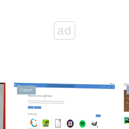
ad
Flatpak