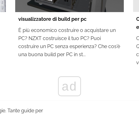
visualizzatore di build per pc
C
e
È più economico costruire o acquistare un
PC? NZXT costruisce il tuo PC? Puoi
C
costruire un PC senza esperienza? Che cos'è
Q
una buona build per PC in st...
c
v
ad
ogie. Tante guide per