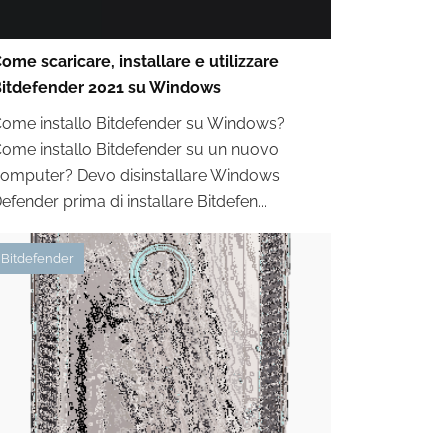
ome scaricare, installare e utilizzare
itdefender 2021 su Windows
ome installo Bitdefender su Windows?
ome installo Bitdefender su un nuovo
omputer? Devo disinstallare Windows
efender prima di installare Bitdefen...
Bitdefender