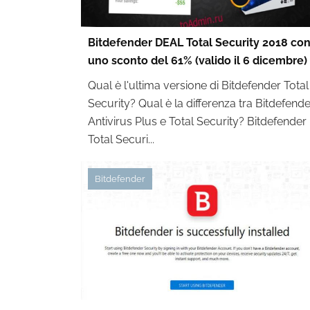
Bitdefender DEAL Total Security 2018 co
uno sconto del 61% (valido il 6 dicembre)
Qual è l'ultima versione di Bitdefender Total
Security? Qual è la differenza tra Bitdefende
Antivirus Plus e Total Security? Bitdefender
Total Securi...
Bitdefender