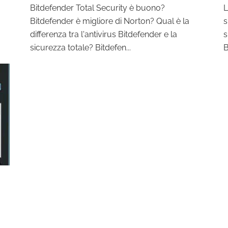
Bitdefender Total Security è buono?
L
Bitdefender è migliore di Norton? Qual è la
s
differenza tra l'antivirus Bitdefender e la
s
sicurezza totale? Bitdefen...
B