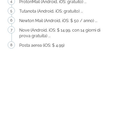
ProtonMail (Android, iOS: gratuito) ...
Tutanota (Android, iOS: gratuito) ...
Newton Mail (Android, iOS: $ 50 / anno) ...
Nove (Android, iOS: $ 14.99, con 14 giorni di
prova gratuita) ...
Posta aerea (iOS: $ 4.99)