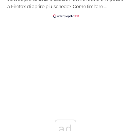
a Firefox di aprire più schede? Come limitare ...
ad