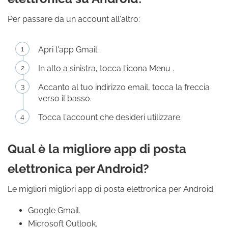
Per passare da un account all'altro:
Apri l'app Gmail.
In alto a sinistra, tocca l'icona Menu .
Accanto al tuo indirizzo email, tocca la freccia
verso il basso.
Tocca l'account che desideri utilizzare.
Qual è la migliore app di posta
elettronica per Android?
Le migliori migliori app di posta elettronica per Android
Google Gmail.
Microsoft Outlook.