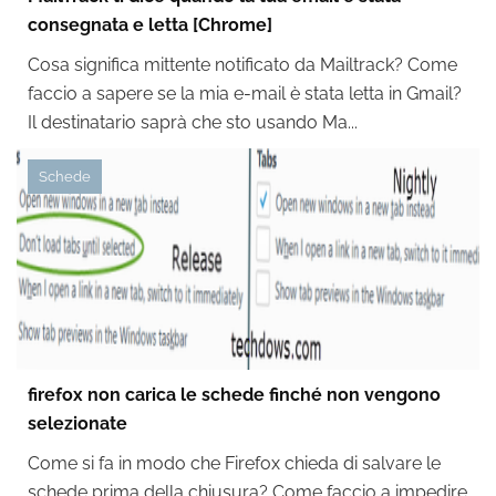
consegnata e letta [Chrome]
Cosa significa mittente notificato da Mailtrack? Come
faccio a sapere se la mia e-mail è stata letta in Gmail?
Il destinatario saprà che sto usando Ma...
Schede
firefox non carica le schede finché non vengono
selezionate
Come si fa in modo che Firefox chieda di salvare le
schede prima della chiusura? Come faccio a impedire