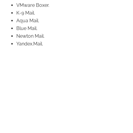
VMware Boxer.
K-9 Mail.
Aqua Mail.
Blue Mail.
Newton Mail.
Yandex.Mail.