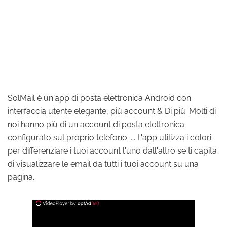
SolMail è un'app di posta elettronica Android con
interfaccia utente elegante, più account & Di più. Molti di
noi hanno più di un account di posta elettronica
configurato sul proprio telefono. ... L'app utilizza i colori
per differenziare i tuoi account l'uno dall'altro se ti capita
di visualizzare le email da tutti i tuoi account su una
pagina.