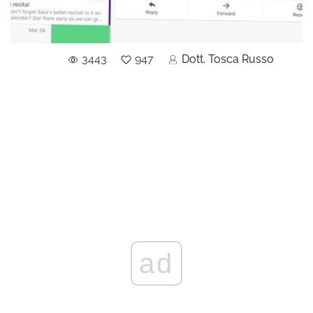
3443
947
Dott. Tosca Russo
ad