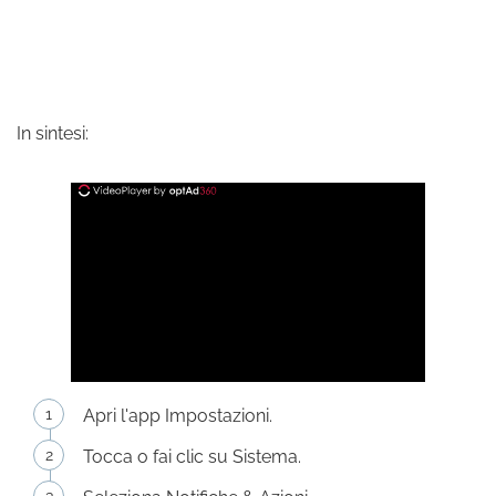
In sintesi:
Apri l'app Impostazioni.
Tocca o fai clic su Sistema.