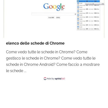
elenco delle schede di Chrome
Come vedo tutte le schede in Chrome? Come
gestisco le schede in Chrome? Come vedo tutte le
schede in Chrome Android? Come faccio a mostrare
le schede ...