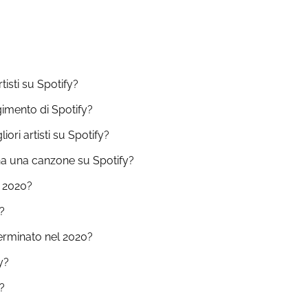
tisti su Spotify?
gimento di Spotify?
ori artisti su Spotify?
ha una canzone su Spotify?
y 2020?
y?
erminato nel 2020?
y?
?