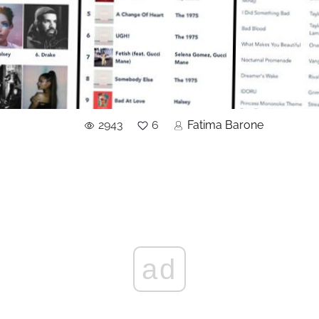
2943
6
Fatima Barone
ad