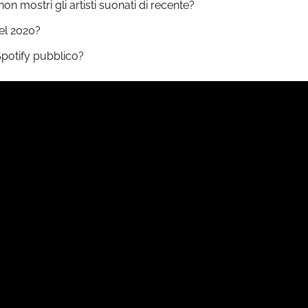
n mostri gli artisti suonati di recente?
el 2020?
Spotify pubblico?