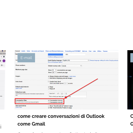
E-mail
come creare conversazioni di Outlook
C
come Gmail
G
i