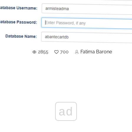
2855
700
Fatima Barone
ad