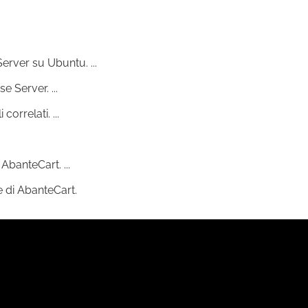
erver su Ubuntu. ...
 Server. ...
orrelati. ...
banteCart. ...
e di AbanteCart.