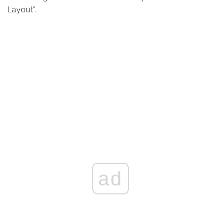
Layout".
ad