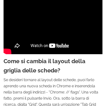
Come si cambia il layout della
griglia delle schede?
Se desideri tornare al layout delle schede, puoi farlo
aprendo una nuova scheda in Chrome e inserendola
nella barra degli indirizzi - "Chrome: // flags". Una volta
fatto, premi il pulsante Invio. Ora, sotto la barra di
ricerca, digita "Grid". Questa sarà un'opzione "Tab Grid