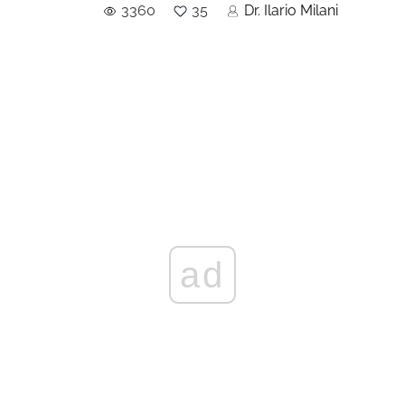
3360
35
Dr. Ilario Milani
ad