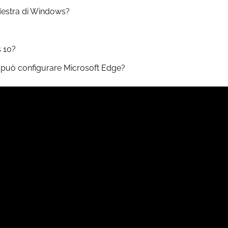
destra di Windows?
 10?
te può configurare Microsoft Edge?