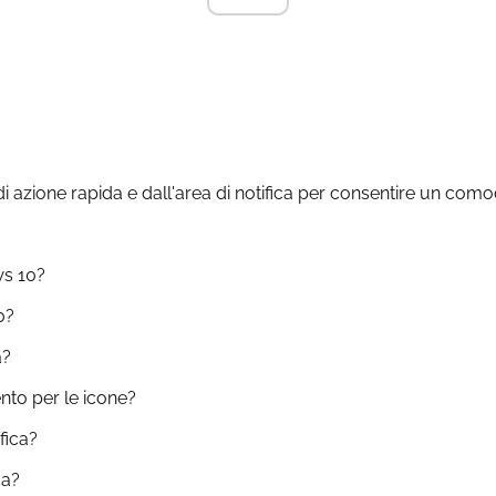
di azione rapida e dall'area di notifica per consentire un co
ws 10?
0?
a?
nto per le icone?
fica?
ca?